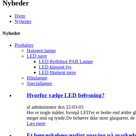
Nyheder
Hjem
Nyheder
Nyheder
Produkter
Halogen lampe
LED pære
LED Reflektor PAR Lampe
LED klassisk lys
LED filament pære
Blitzlampe
Speciallampe
Hvorfor vælge LED belysning?
af administrator den 22-03-03
Her er nogle måder, hvorpå LED'er er bedre end ældre gl
meget små og tynde.De behøver ikke store glaspærer, de 
Læs mere
Et bemærkelsesværdigt opsving på markedet