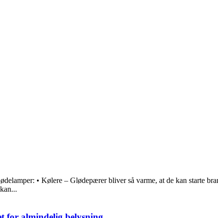
ødelamper: • Kølere – Glødepærer bliver så varme, at de kan starte b
kan...
 for almindelig belysning