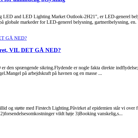
ing LED and LED Lighting Market Outlook-2H21", er LED-generel bely
t på globale markeder for LED-generel belysning, gartneribelysning, en. 
vejret, VIL DET GÅ NED?
er den sprængende sikring.Flydende er nogle fakta direkte indflydel
el.Mangel på arbejdskraft på havnen og en masse ...
llid og støtte med Firstech Lighting.Påvirket af epidemien står vi over f
e 2)forsendelsesomkostninger vildt høje 3)Booking vanskelig,s...