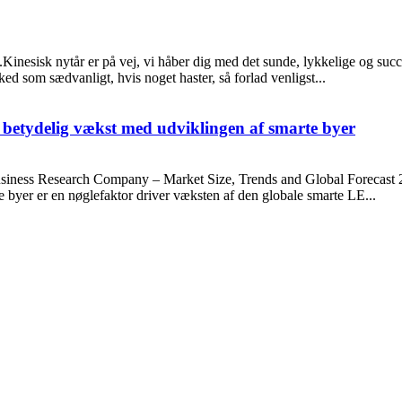
nesisk nytår er på vej, vi håber dig med det sunde, lykkelige og succes
sked som sædvanligt, hvis noget haster, så forlad venligst...
etydelig vækst med udviklingen af ​​smarte byer
siness Research Company – Market Size, Trends and Global Forecast
byer er en nøglefaktor driver væksten af ​​den globale smarte LE...