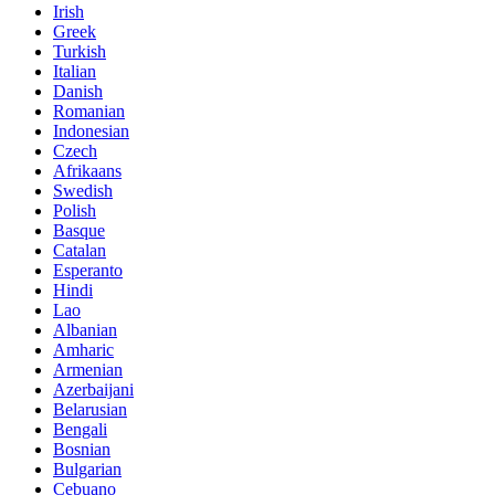
Irish
Greek
Turkish
Italian
Danish
Romanian
Indonesian
Czech
Afrikaans
Swedish
Polish
Basque
Catalan
Esperanto
Hindi
Lao
Albanian
Amharic
Armenian
Azerbaijani
Belarusian
Bengali
Bosnian
Bulgarian
Cebuano