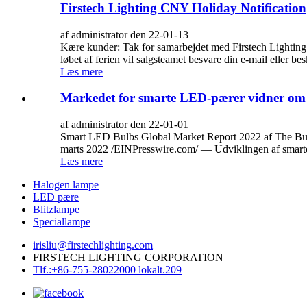
Firstech Lighting CNY Holiday Notification
af administrator den 22-01-13
Kære kunder: Tak for samarbejdet med Firstech Lighting.Ki
løbet af ferien vil salgsteamet besvare din e-mail eller be
Læs mere
Markedet for smarte LED-pærer vidner om b
af administrator den 22-01-01
Smart LED Bulbs Global Market Report 2022 af The Bu
marts 2022 /EINPresswire.com/ — Udviklingen af ​​smarte 
Læs mere
Halogen lampe
LED pære
Blitzlampe
Speciallampe
irisliu@firstechlighting.com
FIRSTECH LIGHTING CORPORATION
Tlf.:+86-755-28022000 lokalt.209