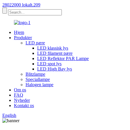
28022000 lokalt.209
Hjem
Produkter
LED pære
LED klassisk lys
LED filament pære
LED Reflektor PAR Lampe
LED spot lys
LED High Bay lys
Blitzlampe
Speciallampe
Halogen lampe
Om os
FAQ
Nyheder
Kontakt os
English