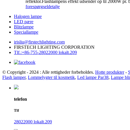
reflektor.Flashlampens effekt udsender op til 2000W pr. 
forespørgsel
detalje
Halogen lampe
LED pære
Blitzlampe
Speciallampe
irisliu@firstechlighting.com
FIRSTECH LIGHTING CORPORATION
Tlf.:+86-755-28022000 lokalt.209
© Copyright - 2024 : Alle rettigheder forbeholdes.
Hotte produkter
-
Flash lamper
,
Lommelygter til kosmetik
,
Led lampe Par38
,
Lampe bli
telefon
Tlf
28022000 lokalt.209