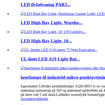
LED flybelysning PAR3...
LED High Bay Light, Wareho...
LED High Bay Light, 10...
UL-listet LED A19 Light Bul...
laserlampe til industriel mikro-punktsvejsn
Egenskaber Udvidet produktdetaljer AQH-8953 er en vandk
maksimal pulsenergi på 50J og maksimal spidseffekt på
på mere end 5 mil skud.Luftkølet xenonfyldt lommelygte
forespørgsel
detalje