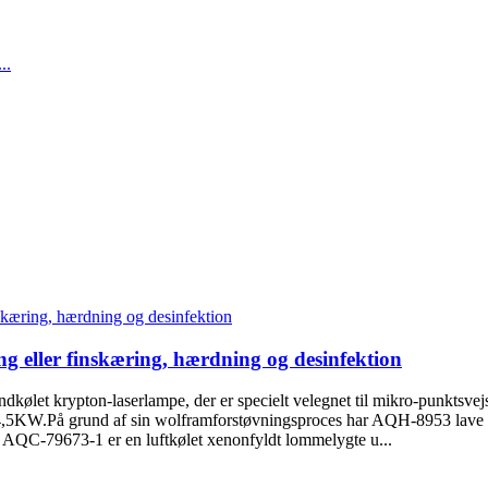
ing eller finskæring, hærdning og desinfektion
ølet krypton-laserlampe, der er specielt velegnet til mikro-punktsvej
 4,5KW.På grund af sin wolframforstøvningsproces har AQH-8953 lave 
 AQC-79673-1 er en luftkølet xenonfyldt lommelygte u...