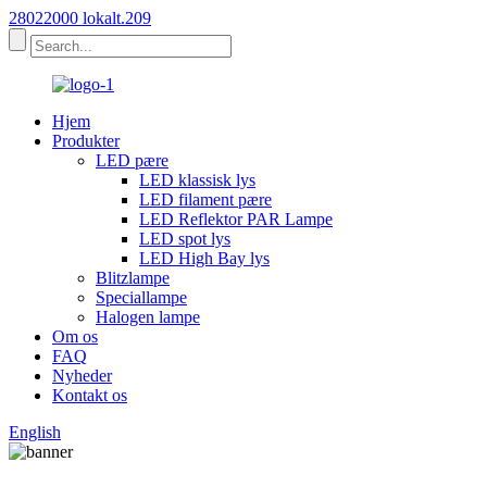
28022000 lokalt.209
Hjem
Produkter
LED pære
LED klassisk lys
LED filament pære
LED Reflektor PAR Lampe
LED spot lys
LED High Bay lys
Blitzlampe
Speciallampe
Halogen lampe
Om os
FAQ
Nyheder
Kontakt os
English