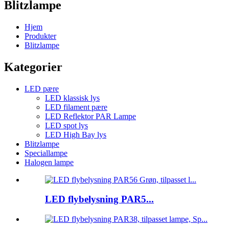
Blitzlampe
Hjem
Produkter
Blitzlampe
Kategorier
LED pære
LED klassisk lys
LED filament pære
LED Reflektor PAR Lampe
LED spot lys
LED High Bay lys
Blitzlampe
Speciallampe
Halogen lampe
LED flybelysning PAR5...