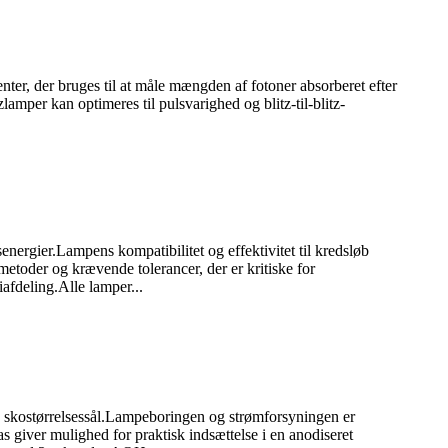
er, der bruges til at måle mængden af ​​fotoner absorberet efter
amper kan optimeres til pulsvarighed og blitz-til-blitz-
ergier.Lampens kompatibilitet og effektivitet til kredsløb
-metoder og krævende tolerancer, der er kritiske for
afdeling.Alle lamper...
 skostørrelsessål.Lampeboringen og strømforsyningen er
s giver mulighed for praktisk indsættelse i en anodiseret