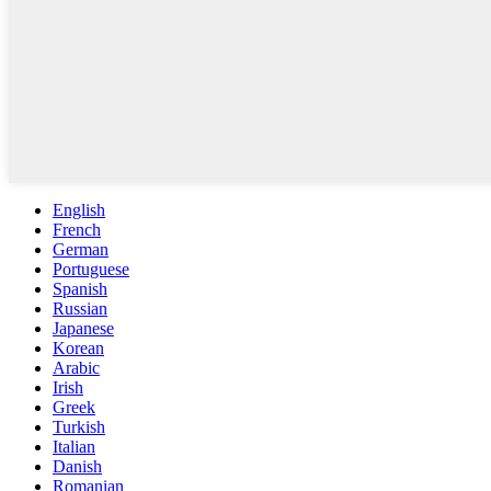
English
French
German
Portuguese
Spanish
Russian
Japanese
Korean
Arabic
Irish
Greek
Turkish
Italian
Danish
Romanian