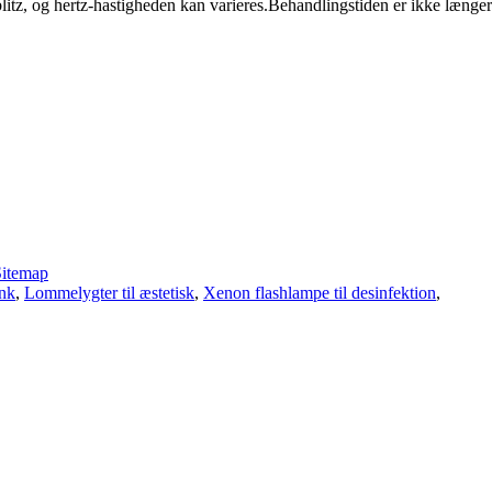
blitz, og hertz-hastigheden kan varieres.Behandlingstiden er ikke læng
Sitemap
nk
,
Lommelygter til æstetisk
,
Xenon flashlampe til desinfektion
,