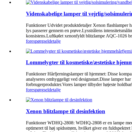
Videnskabelige lamper til vejrlig/solsimule
Funktioner Udvidet produktdetaljer Xenon flashlamper har 
lys passerer gennem en prøve.Lysstrålens intensitetsmålin
konsistens.Luftkølet xenonfyldt blitzlampe AQC-1026 bruge
forespørgsel
detalje
Lommelygter til kosmetiske/æstetiske hjem
Funktioner Hårfjerningslamper til hjemmet: Disse kompakt
analyseres omhyggeligt ved designstart.Disse lamper har un
forbrugerprodukter.Vores lamper tilbyder højeste holdbarh
forespørgsel
detalje
Xenon blitzlampe til desinfektion
Funktioner WDHQ-2808: WDHQ-2808 er en lampe med bred 
optimeret til høj spidsstrøm, hvilket giver en fuldspektr