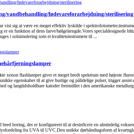
ring/vandbehandling/fødevareforarbejdning/sterilisering
vist sig at være en meget effektiv lyskilde i spektrofotometre;instrument
g er en funktion af dens farve/bølgelængde.Vores specialdesignede blitzl
s i solsimulering som et kvalitetsinstrument til ...
mehårfjerningslamper
e xenon flashlamper giver et meget bredt spektrum med højeste fluensen
ikke egenskaber til at give hurtige og pålidelige pulser, trigger assist
ed og langtidsholdbare katoder fremstillet i den amerikanske metallurgi
boring, der er konfigureret til at desinficere en almindelig voksen
et lysfordeling fra UVA til UVC.Den unikke dørhåndtagsform af kvartsgla